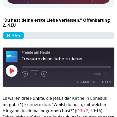
“Du hast deine erste Liebe verlassen.” Offenbarung
2, 4 EÜ
B 365
Freude am Heute
Erneuere deine Liebe zu Jesus
1x
00:00
/
2:11
ABONNIEREN
TEILEN
TEILEN
Es waren drei Punkte, die Jesus der Kirche in Ephesus
Apple Podcasts
Spotify
mitgab: (
1
) Erinnere dich. “Weißt du noch, mit welcher
RSS FEED
LINK
Hingabe du einmal begonnen hast?” (
Offb 2
,
5
HfA).