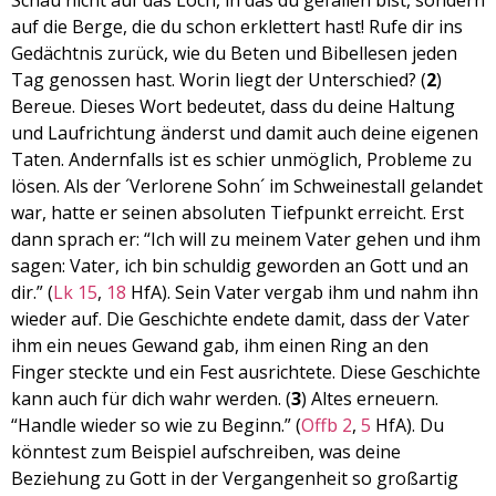
Schau nicht auf das Loch, in das du gefallen bist, sondern
EMBED
auf die Berge, die du schon erklettert hast! Rufe dir ins
Gedächtnis zurück, wie du Beten und Bibellesen jeden
Tag genossen hast. Worin liegt der Unterschied? (
2
)
Bereue. Dieses Wort bedeutet, dass du deine Haltung
und Laufrichtung änderst und damit auch deine eigenen
Taten. Andernfalls ist es schier unmöglich, Probleme zu
lösen. Als der ´Verlorene Sohn´ im Schweinestall gelandet
war, hatte er seinen absoluten Tiefpunkt erreicht. Erst
dann sprach er: “Ich will zu meinem Vater gehen und ihm
sagen: Vater, ich bin schuldig geworden an Gott und an
dir.” (
Lk 15
,
18
HfA). Sein Vater vergab ihm und nahm ihn
wieder auf. Die Geschichte endete damit, dass der Vater
ihm ein neues Gewand gab, ihm einen Ring an den
Finger steckte und ein Fest ausrichtete. Diese Geschichte
kann auch für dich wahr werden. (
3
) Altes erneuern.
“Handle wieder so wie zu Beginn.” (
Offb 2
,
5
HfA). Du
könntest zum Beispiel aufschreiben, was deine
Beziehung zu Gott in der Vergangenheit so großartig