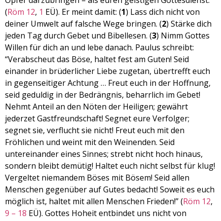
Opfer darzubringen – als euren geistigen Gottesdienst.”
EMBED
(
Röm 12
,
1
EÜ). Er meint damit: (
1
) Lass dich nicht von
deiner Umwelt auf falsche Wege bringen. (
2
) Stärke dich
jeden Tag durch Gebet und Bibellesen. (
3
) Nimm Gottes
Willen für dich an und lebe danach. Paulus schreibt:
“Verabscheut das Böse, haltet fest am Guten! Seid
einander in brüderlicher Liebe zugetan, übertrefft euch
in gegenseitiger Achtung … Freut euch in der Hoffnung,
seid geduldig in der Bedrängnis, beharrlich im Gebet!
Nehmt Anteil an den Nöten der Heiligen; gewährt
jederzet Gastfreundschaft! Segnet eure Verfolger;
segnet sie, verflucht sie nicht! Freut euch mit den
Fröhlichen und weint mit den Weinenden. Seid
untereinander eines Sinnes; strebt nicht hoch hinaus,
sondern bleibt demütig! Haltet euch nicht selbst für klug!
Vergeltet niemandem Böses mit Bösem! Seid allen
Menschen gegenüber auf Gutes bedacht! Soweit es euch
möglich ist, haltet mit allen Menschen Frieden!” (
Röm 12
,
9 – 18
EÜ). Gottes Hoheit entbindet uns nicht von