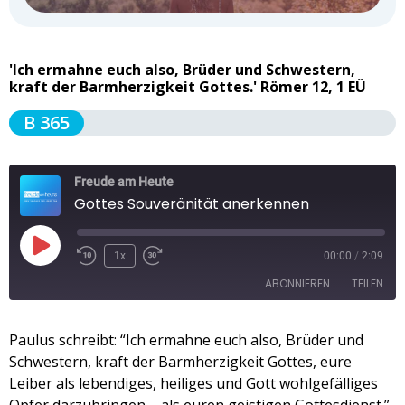
'Ich ermahne euch also, Brüder und Schwestern,
kraft der Barmherzigkeit Gottes.' Römer 12, 1 EÜ
B 365
Freude am Heute
Gottes Souveränität anerkennen
1x
00:00
/
2:09
ABONNIEREN
TEILEN
TEILEN
Paulus schreibt: “Ich ermahne euch also, Brüder und
Apple Podcasts
Spotify
Schwestern, kraft der Barmherzigkeit Gottes, eure
RSS FEED
LINK
Leiber als lebendiges, heiliges und Gott wohlgefälliges