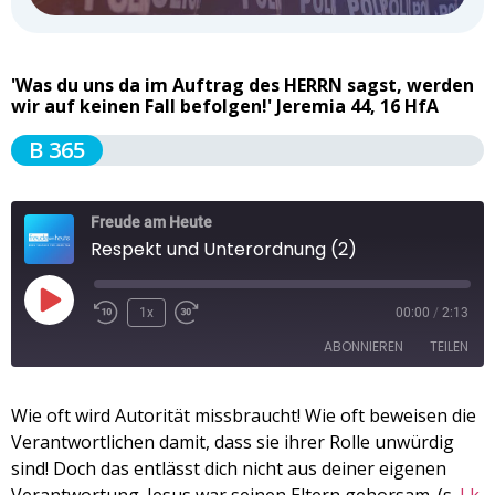
'Was du uns da im Auftrag des HERRN sagst, werden
wir auf keinen Fall befolgen!' Jeremia 44, 16 HfA
B 365
Freude am Heute
Respekt und Unterordnung (2)
1x
00:00
/
2:13
ABONNIEREN
TEILEN
TEILEN
Wie oft wird Autorität missbraucht! Wie oft beweisen die
Apple Podcasts
Spotify
Verantwortlichen damit, dass sie ihrer Rolle unwürdig
RSS FEED
LINK
sind! Doch das entlässt dich nicht aus deiner eigenen