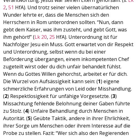
Verantwortung. Jesus war seinen Eltern gehorsam. (s.
Lk
EMBED
2
,
51
HfA). Und trotz seiner vielen übernatürlichen
Wunder lehrte er, dass die Menschen sich den
Herrschern in Rom unterordnen sollten. “Nun, dann
gebt dem Kaiser, was ihm zusteht, und gebt Gott, was
ihm gehört!” (
Lk 20
,
25
HfA). Unterordnung ist für
Nachfolger Jesu ein Muss. Gott erwartet von dir Respekt
und Unterordnung, selbst wenn du bei einer
Beförderung übergangen, einem inkompetenten Chef
zugeteilt wirst oder du dich unfair behandelt fühlst.
Wenn du Gottes Willen gehorchst, arbeitet er für dich.
Die Wurzel von Aufsässigkeit kann sein: (
1
) eigene
schmerzliche Erfahrungen von Leid oder Misshandlung.
(
2
) Respektlosigkeit für unfähige Vorgesetzte. (
3
)
Missachtung fehlende Belohnung deiner Gaben führte
zu Stolz. (
4
) Unfaire Behandlung durch Menschen in
Autorität. (
5
) Geübte Taktik, andere in ihrer Ehrlichkeit,
ihrer Sorge um Menschen oder ihrem Interesse auf die
Probe zu stellen. Fazit: “Wer sich also den Regierenden