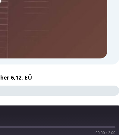
ther 6,12, EÜ
00:00
/
2:00