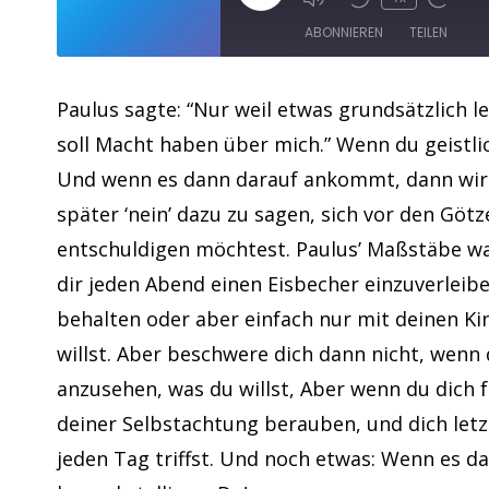
ABONNIEREN
TEILEN
TEILEN
Apple Podcasts
Paulus sagte: “Nur weil etwas grundsätzlich leg
soll Macht haben über mich.” Wenn du geistli
RSS FEED
LINK
Und wenn es dann darauf ankommt, dann wirst
EMBED
später ‘nein’ dazu zu sagen, sich vor den Götz
entschuldigen möchtest. Paulus’ Maßstäbe waren
dir jeden Abend einen Eisbecher einzuverleiben
behalten oder aber einfach nur mit deinen Ki
willst. Aber beschwere dich dann nicht, wenn
anzusehen, was du willst, Aber wenn du dich 
deiner Selbstachtung berauben, und dich letz
jeden Tag triffst. Und noch etwas: Wenn es d