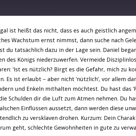
Spotify
al ist heißt das nicht, dass es auch geistlich angeme
ches Wachstum ernst nimmst, dann suche nach Gelege
 du tatsächlich dazu in der Lage sein. Daniel bega
en des Königs niederzuwerfen. Vermeide Disziplinlosi
: ‘Ist es nützlich? Birgt es die Gefahr, mich zu kon
. Es ist erlaubt – aber nicht ‘nützlich’, vor allem da
ndern und Enkeln mithalten möchtest. Du hast das ‘
 die Schulden dir die Luft zum Atmen nehmen. Du has
falschen Einflüssen aussetzt, dann werden diese unw
tendlich zu versklaven drohen. Kurzum: Dein Charak
arum geht, schlechte Gewohnheiten in gute zu verwa