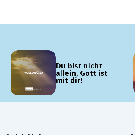
Du bist nicht
allein, Gott ist
mit dir!