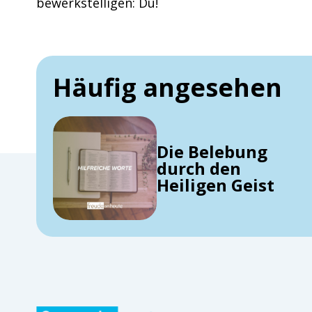
bewerkstelligen: Du!
Häufig angesehen
Die Belebung
durch den
Heiligen Geist