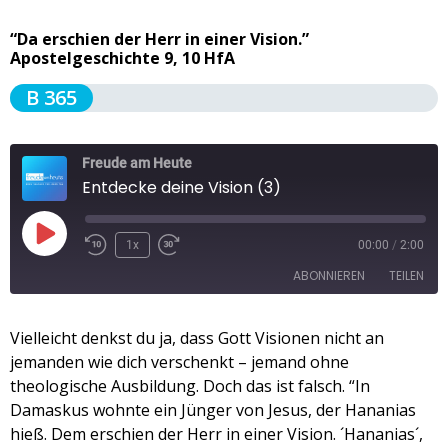
“Da erschien der Herr in einer Vision.”
Apostelgeschichte 9, 10 HfA
B 365
Freude am Heute
Entdecke deine Vision (3)
1x
00:00
/
2:00
ABONNIEREN
TEILEN
TEILEN
Vielleicht denkst du ja, dass Gott Visionen nicht an
Apple Podcasts
Spotify
jemanden wie dich verschenkt – jemand ohne
RSS FEED
LINK
theologische Ausbildung. Doch das ist falsch. “In
Damaskus wohnte ein Jünger von Jesus, der Hananias
EMBED
hieß. Dem erschien der Herr in einer Vision. ´Hananias´,