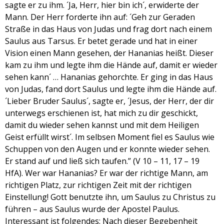
sagte er zu ihm. ´Ja, Herr, hier bin ich´, erwiderte der
Mann. Der Herr forderte ihn auf: ´Geh zur Geraden
Straße in das Haus von Judas und frag dort nach einem
Saulus aus Tarsus. Er betet gerade und hat in einer
Vision einen Mann gesehen, der Hananias heißt. Dieser
kam zu ihm und legte ihm die Hände auf, damit er wieder
sehen kann´ … Hananias gehorchte. Er ging in das Haus
von Judas, fand dort Saulus und legte ihm die Hände auf.
´Lieber Bruder Saulus´, sagte er, ´Jesus, der Herr, der dir
unterwegs erschienen ist, hat mich zu dir geschickt,
damit du wieder sehen kannst und mit dem Heiligen
Geist erfüllt wirst´. Im selbsen Moment fiel es Saulus wie
Schuppen von den Augen und er konnte wieder sehen.
Er stand auf und ließ sich taufen.” (V 10 – 11, 17 – 19
HfA). Wer war Hananias? Er war der richtige Mann, am
richtigen Platz, zur richtigen Zeit mit der richtigen
Einstellung! Gott benutzte ihn, um Saulus zu Christus zu
führen – aus Saulus wurde der Apostel Paulus.
Interessant ist folgendes: Nach dieser Begebenheit