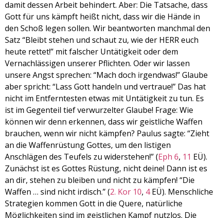
damit dessen Arbeit behindert. Aber: Die Tatsache, dass
Gott für uns kämpft heißt nicht, dass wir die Hände in
den Schoß legen sollen. Wir beantworten manchmal den
Satz “Bleibt stehen und schaut zu, wie der HERR euch
heute rettet!” mit falscher Untätigkeit oder dem
Vernachlässigen unserer Pflichten. Oder wir lassen
unsere Angst sprechen: “Mach doch irgendwas!” Glaube
aber spricht: “Lass Gott handeln und vertraue!” Das hat
nicht im Entferntesten etwas mit Untätigkeit zu tun. Es
ist im Gegenteil tief verwurzelter Glaube! Frage: Wie
können wir denn erkennen, dass wir geistliche Waffen
brauchen, wenn wir nicht kämpfen? Paulus sagte: “Zieht
an die Waffenrüstung Gottes, um den listigen
Anschlägen des Teufels zu widerstehen!” (
Eph 6
,
11
EÜ).
Zunächst ist es Gottes Rüstung, nicht deine! Dann ist es
an dir, stehen zu bleiben und nicht zu kämpfen! “Die
Waffen … sind nicht irdisch.” (
2. Kor 10
,
4
EÜ). Menschliche
Strategien kommen Gott in die Quere, natürliche
Möglichkeiten sind im geistlichen Kampf nutzlos. Die