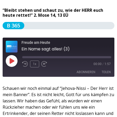
“Bleibt stehen und schaut zu, wie der HERR euch
heute rettet!” 2. Mose 14, 13 EÜ
B 365
Freude am Heute
Ein Name sagt alles! (3)
1x
00:00
/
1:57
ABONNIEREN
TEILEN
TEILEN
Schauen wir noch einmal auf “Jehova-Nissi – Der Herr ist
Apple Podcasts
Spotify
mein Banner”. Es ist nicht leicht, Gott für uns kämpfen zu
RSS FEED
LINK
lassen. Wir haben das Gefühl, als würden wir einen
Rückzieher machen oder wir fühlen uns wie ein
EMBED
Ertrinkender, der seinen Retter nicht loslassen kann und