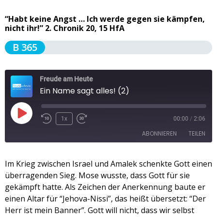
“Habt keine Angst … Ich werde gegen sie kämpfen,
nicht ihr!” 2. Chronik 20, 15 HfA
B 365
Freude am Heute
Ein Name sagt alles! (2)
1x
00:00
/
2:06
ABONNIEREN
TEILEN
TEILEN
Im Krieg zwischen Israel und Amalek schenkte Gott einen
Apple Podcasts
Spotify
überragenden Sieg. Mose wusste, dass Gott für sie
RSS FEED
LINK
gekämpft hatte. Als Zeichen der Anerkennung baute er
einen Altar für “Jehova-Nissi”, das heißt übersetzt: “Der
EMBED
Herr ist mein Banner”. Gott will nicht, dass wir selbst