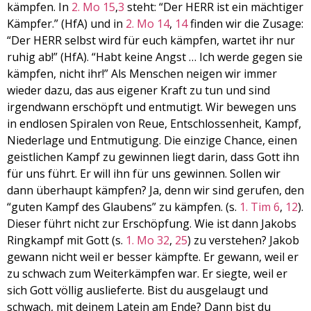
kämpfen. In
2. Mo 15
,
3
steht: “Der HERR ist ein mächtiger
Kämpfer.” (HfA) und in
2. Mo 14
,
14
finden wir die Zusage:
“Der HERR selbst wird für euch kämpfen, wartet ihr nur
ruhig ab!” (HfA). “Habt keine Angst … Ich werde gegen sie
kämpfen, nicht ihr!” Als Menschen neigen wir immer
wieder dazu, das aus eigener Kraft zu tun und sind
irgendwann erschöpft und entmutigt. Wir bewegen uns
in endlosen Spiralen von Reue, Entschlossenheit, Kampf,
Niederlage und Entmutigung. Die einzige Chance, einen
geistlichen Kampf zu gewinnen liegt darin, dass Gott ihn
für uns führt. Er will ihn für uns gewinnen. Sollen wir
dann überhaupt kämpfen? Ja, denn wir sind gerufen, den
“guten Kampf des Glaubens” zu kämpfen. (s.
1. Tim 6
,
12
).
Dieser führt nicht zur Erschöpfung. Wie ist dann Jakobs
Ringkampf mit Gott (s.
1. Mo 32
,
25
) zu verstehen? Jakob
gewann nicht weil er besser kämpfte. Er gewann, weil er
zu schwach zum Weiterkämpfen war. Er siegte, weil er
sich Gott völlig auslieferte. Bist du ausgelaugt und
schwach, mit deinem Latein am Ende? Dann bist du