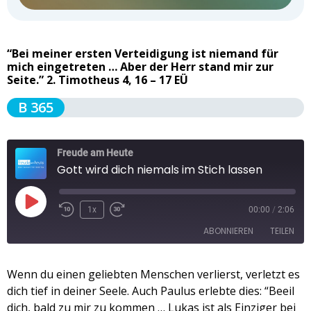
“Bei meiner ersten Verteidigung ist niemand für
mich eingetreten … Aber der Herr stand mir zur
Seite.” 2. Timotheus 4, 16 – 17 EÜ
B 365
Freude am Heute
Gott wird dich niemals im Stich lassen
1x
00:00
/
2:06
ABONNIEREN
TEILEN
TEILEN
Wenn du einen geliebten Menschen verlierst, verletzt es
Apple Podcasts
Spotify
dich tief in deiner Seele. Auch Paulus erlebte dies: “Beeil
RSS FEED
LINK
dich, bald zu mir zu kommen … Lukas ist als Einziger bei