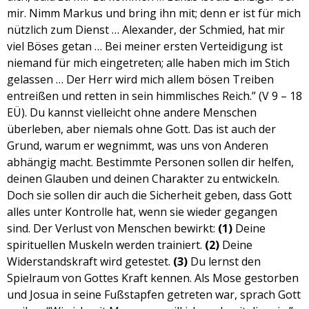
mir. Nimm Markus und bring ihn mit; denn er ist für mich
EMBED
nützlich zum Dienst … Alexander, der Schmied, hat mir
viel Böses getan … Bei meiner ersten Verteidigung ist
niemand für mich eingetreten; alle haben mich im Stich
gelassen … Der Herr wird mich allem bösen Treiben
entreißen und retten in sein himmlisches Reich.” (V 9 – 18
EÜ). Du kannst vielleicht ohne andere Menschen
überleben, aber niemals ohne Gott. Das ist auch der
Grund, warum er wegnimmt, was uns von Anderen
abhängig macht. Bestimmte Personen sollen dir helfen,
deinen Glauben und deinen Charakter zu entwickeln.
Doch sie sollen dir auch die Sicherheit geben, dass Gott
alles unter Kontrolle hat, wenn sie wieder gegangen
sind. Der Verlust von Menschen bewirkt:
(1)
Deine
spirituellen Muskeln werden trainiert.
(2)
Deine
Widerstandskraft wird getestet.
(3)
Du lernst den
Spielraum von Gottes Kraft kennen. Als Mose gestorben
und Josua in seine Fußstapfen getreten war, sprach Gott