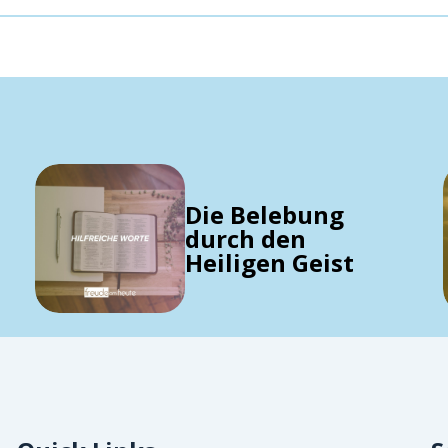
Die Belebung
durch den
Heiligen Geist