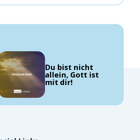
Du bist nicht
allein, Gott ist
mit dir!