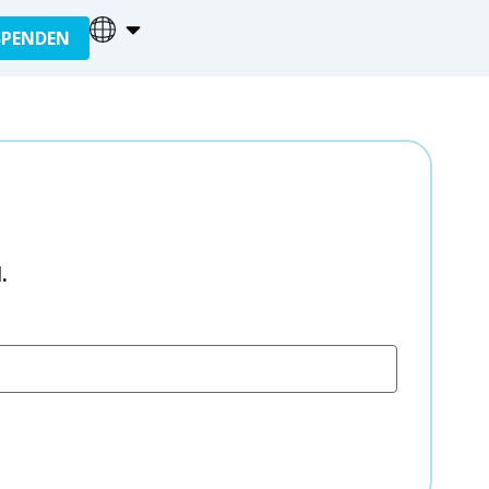
SPENDEN
.