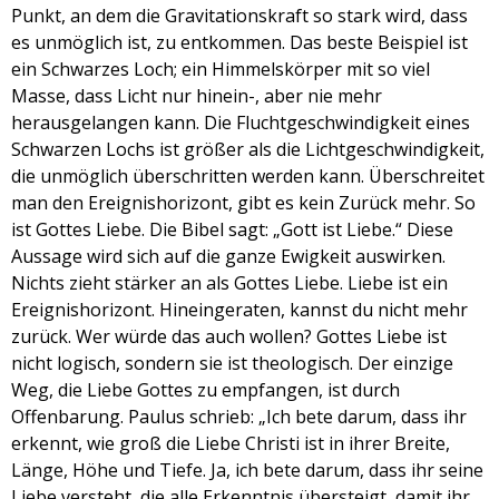
LINK
Punkt, an dem die Gravitationskraft so stark wird, dass
es unmöglich ist, zu entkommen. Das beste Beispiel ist
EMBED
ein Schwarzes Loch; ein Himmelskörper mit so viel
Masse, dass Licht nur hinein-, aber nie mehr
herausgelangen kann. Die Fluchtgeschwindigkeit eines
Schwarzen Lochs ist größer als die Lichtgeschwindigkeit,
die unmöglich überschritten werden kann. Überschreitet
man den Ereignishorizont, gibt es kein Zurück mehr. So
ist Gottes Liebe. Die Bibel sagt: „Gott ist Liebe.“ Diese
Aussage wird sich auf die ganze Ewigkeit auswirken.
Nichts zieht stärker an als Gottes Liebe. Liebe ist ein
Ereignishorizont. Hineingeraten, kannst du nicht mehr
zurück. Wer würde das auch wollen? Gottes Liebe ist
nicht logisch, sondern sie ist theologisch. Der einzige
Weg, die Liebe Gottes zu empfangen, ist durch
Offenbarung. Paulus schrieb: „Ich bete darum, dass ihr
erkennt, wie groß die Liebe Christi ist in ihrer Breite,
Länge, Höhe und Tiefe. Ja, ich bete darum, dass ihr seine
Liebe versteht, die alle Erkenntnis übersteigt, damit ihr