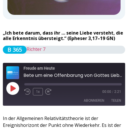
„Ich bete darum, dass ihr … seine Liebe versteht, die
alle Erkenntnis übersteigt.“ (Epheser 3,17–19 GN)
B 365
Richter 7
Freude am Heute
Bete um eine Offenbarung von Gottes Liebe (1)
1x
00:00
/
2:21
ABONNIEREN
TEILEN
TEILEN
In der Allgemeinen Relativitätstheorie ist der
Apple Podcasts
Spotify
Ereignishorizont der Punkt ohne Wiederkehr. Es ist der
RSS FEED