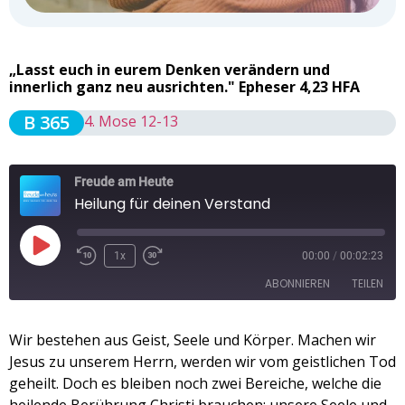
„Lasst euch in eurem Denken verändern und
innerlich ganz neu ausrichten." Epheser 4,23 HFA
B 365
4. Mose 12-13
Freude am Heute
Heilung für deinen Verstand
1x
00:00
/
00:02:23
ABONNIEREN
TEILEN
TEILEN
Wir bestehen aus Geist, Seele und Körper. Machen wir
Apple Podcasts
Spotify
Jesus zu unserem Herrn, werden wir vom geistlichen Tod
RSS FEED
LINK
geheilt. Doch es bleiben noch zwei Bereiche, welche die