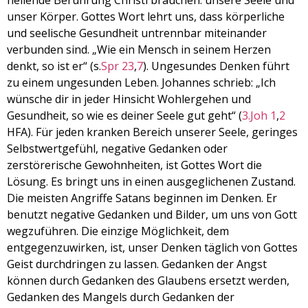
heilende Berührung Christi brauchen: unsere Seele und
EMBED
unser Körper. Gottes Wort lehrt uns, dass körperliche
und seelische Gesundheit untrennbar miteinander
verbunden sind. „Wie ein Mensch in seinem Herzen
denkt, so ist er“ (s.
Spr 23
,
7
). Ungesundes Denken führt
zu einem ungesunden Leben. Johannes schrieb: „Ich
wünsche dir in jeder Hinsicht Wohlergehen und
Gesundheit, so wie es deiner Seele gut geht“ (
3.Joh 1
,
2
HFA). Für jeden kranken Bereich unserer Seele, geringes
Selbstwertgefühl, negative Gedanken oder
zerstörerische Gewohnheiten, ist Gottes Wort die
Lösung. Es bringt uns in einen ausgeglichenen Zustand.
Die meisten Angriffe Satans beginnen im Denken. Er
benutzt negative Gedanken und Bilder, um uns von Gott
wegzuführen. Die einzige Möglichkeit, dem
entgegenzuwirken, ist, unser Denken täglich von Gottes
Geist durchdringen zu lassen. Gedanken der Angst
können durch Gedanken des Glaubens ersetzt werden,
Gedanken des Mangels durch Gedanken der