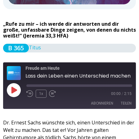
„Rufe zu mir – ich werde dir antworten und dir
große, unfassbare Dinge zeigen, von denen du nichts
weißt!“ (Jeremia 33,3 HFA)
B 365
Titus
Freude am Heute
Lass dein Leben einen Unterschied machen
1x
00:00
/
2:15
ABONNIEREN
TEILEN
TEILEN
Dr. Ernest Sachs wünschte sich, einen Unterschied in der
Apple Podcasts
Spotify
Welt zu machen. Das tat er! Vor Jahren galten
RSS FEED
LINK
Gehirntumore als tödlich. Sachs hörte von einem