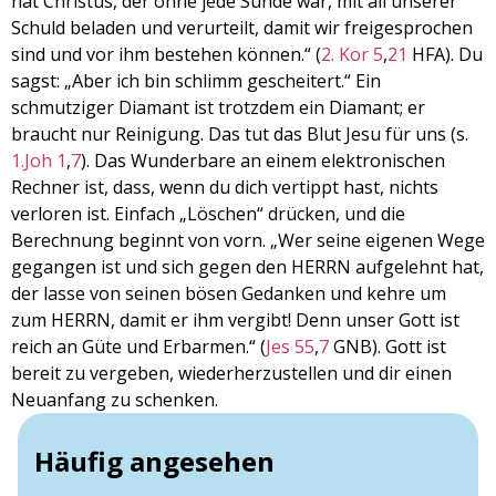
hat Christus, der ohne jede Sünde war, mit all unserer
Schuld beladen und verurteilt, damit wir freigesprochen
sind und vor ihm bestehen können.“ (
2. Kor 5
,
21
HFA). Du
sagst: „Aber ich bin schlimm gescheitert.“ Ein
schmutziger Diamant ist trotzdem ein Diamant; er
braucht nur Reinigung. Das tut das Blut Jesu für uns (s.
1.Joh 1
,
7
). Das Wunderbare an einem elektronischen
Rechner ist, dass, wenn du dich vertippt hast, nichts
verloren ist. Einfach „Löschen“ drücken, und die
Berechnung beginnt von vorn. „Wer seine eigenen Wege
gegangen ist und sich gegen den HERRN aufgelehnt hat,
der lasse von seinen bösen Gedanken und kehre um
zum HERRN, damit er ihm vergibt! Denn unser Gott ist
reich an Güte und Erbarmen.“ (
Jes 55
,
7
GNB). Gott ist
bereit zu vergeben, wiederherzustellen und dir einen
Neuanfang zu schenken.
Häufig angesehen