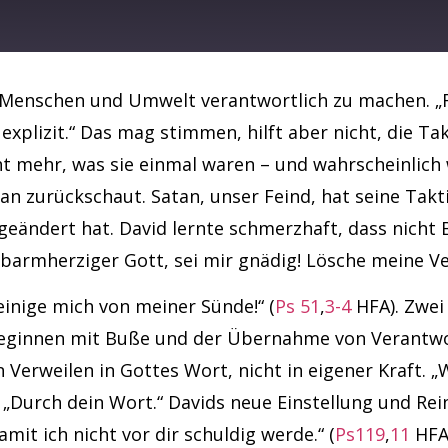
Spotify
t, Menschen und Umwelt verantwortlich zu machen. „
 explizit.“ Das mag stimmen, hilft aber nicht, die T
ht mehr, was sie einmal waren – und wahrscheinlich w
an zurückschaut. Satan, unser Feind, hat seine Takt
 geändert hat. David lernte schmerzhaft, dass nicht
armherziger Gott, sei mir gnädig! Lösche meine Ve
inige mich von meiner Sünde!“ (
Ps 51
,
3-4
HFA). Zwei 
beginnen mit Buße und der Übernahme von Verantwo
gen Verweilen in Gottes Wort, nicht in eigener Kraft
: „Durch dein Wort.“ Davids neue Einstellung und Re
mit ich nicht vor dir schuldig werde.“ (
Ps119
,
11
HFA)