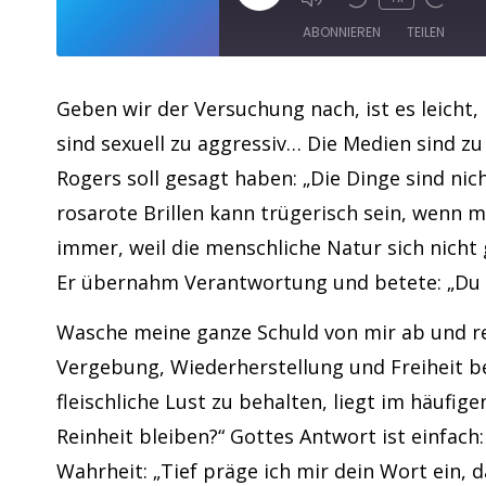
ABONNIEREN
TEILEN
TEILEN
Apple Podcasts
Geben wir der Versuchung nach, ist es leich
sind sexuell zu aggressiv… Die Medien sind zu
RSS FEED
LINK
Rogers soll gesagt haben: „Die Dinge sind nic
EMBED
rosarote Brillen kann trügerisch sein, wenn m
immer, weil die menschliche Natur sich nicht
Er übernahm Verantwortung und betete: „Du b
Wasche meine ganze Schuld von mir ab und re
Vergebung, Wiederherstellung und Freiheit 
fleischliche Lust zu behalten, liegt im häufi
Reinheit bleiben?“ Gottes Antwort ist einfach
Wahrheit: „Tief präge ich mir dein Wort ein, da