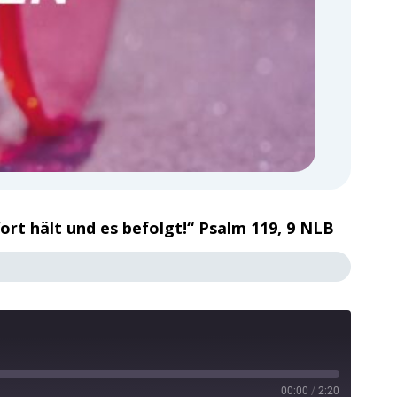
ort hält und es befolgt!“ Psalm 119, 9 NLB
00:00
/
2:20