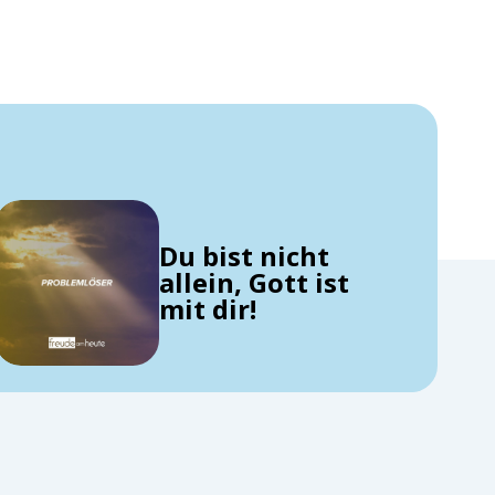
Du bist nicht
allein, Gott ist
mit dir!