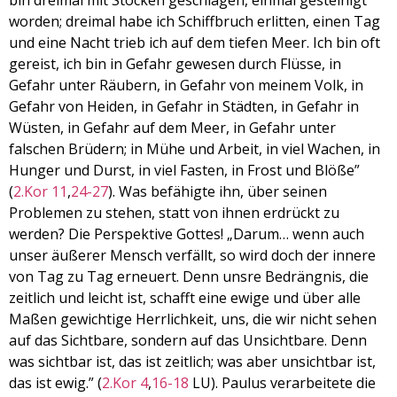
bin dreimal mit Stöcken geschlagen, einmal gesteinigt
EMBED
worden; dreimal habe ich Schiffbruch erlitten, einen Tag
und eine Nacht trieb ich auf dem tiefen Meer. Ich bin oft
gereist, ich bin in Gefahr gewesen durch Flüsse, in
Gefahr unter Räubern, in Gefahr von meinem Volk, in
Gefahr von Heiden, in Gefahr in Städten, in Gefahr in
Wüsten, in Gefahr auf dem Meer, in Gefahr unter
falschen Brüdern; in Mühe und Arbeit, in viel Wachen, in
Hunger und Durst, in viel Fasten, in Frost und Blöße”
(
2.Kor 11
,
24-27
). Was befähigte ihn, über seinen
Problemen zu stehen, statt von ihnen erdrückt zu
werden? Die Perspektive Gottes! „Darum… wenn auch
unser äußerer Mensch verfällt, so wird doch der innere
von Tag zu Tag erneuert. Denn unsre Bedrängnis, die
zeitlich und leicht ist, schafft eine ewige und über alle
Maßen gewichtige Herrlichkeit, uns, die wir nicht sehen
auf das Sichtbare, sondern auf das Unsichtbare. Denn
was sichtbar ist, das ist zeitlich; was aber unsichtbar ist,
das ist ewig.” (
2.Kor 4
,
16-18
LU). Paulus verarbeitete die