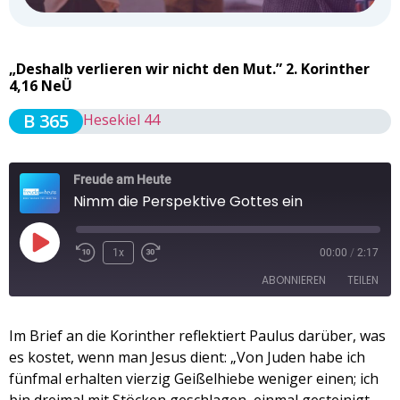
„Deshalb verlieren wir nicht den Mut.” 2. Korinther
4,16 NeÜ
B 365
Hesekiel 44
Freude am Heute
Nimm die Perspektive Gottes ein
1x
00:00
/
2:17
ABONNIEREN
TEILEN
TEILEN
Im Brief an die Korinther reflektiert Paulus darüber, was
Apple Podcasts
Spotify
es kostet, wenn man Jesus dient: „Von Juden habe ich
RSS FEED
LINK
fünfmal erhalten vierzig Geißelhiebe weniger einen; ich