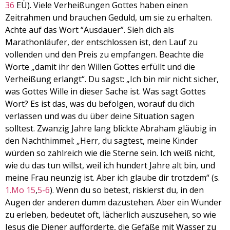
36
EÜ). Viele Verheißungen Gottes haben einen
Zeitrahmen und brauchen Geduld, um sie zu erhalten.
Achte auf das Wort “Ausdauer”. Sieh dich als
Marathonläufer, der entschlossen ist, den Lauf zu
vollenden und den Preis zu empfangen. Beachte die
Worte „damit ihr den Willen Gottes erfüllt und die
Verheißung erlangt“. Du sagst: „Ich bin mir nicht sicher,
was Gottes Wille in dieser Sache ist. Was sagt Gottes
Wort? Es ist das, was du befolgen, worauf du dich
verlassen und was du über deine Situation sagen
solltest. Zwanzig Jahre lang blickte Abraham gläubig in
den Nachthimmel: „Herr, du sagtest, meine Kinder
würden so zahlreich wie die Sterne sein. Ich weiß nicht,
wie du das tun willst, weil ich hundert Jahre alt bin, und
meine Frau neunzig ist. Aber ich glaube dir trotzdem“ (s.
1.Mo 15
,
5-6
). Wenn du so betest, riskierst du, in den
Augen der anderen dumm dazustehen. Aber ein Wunder
zu erleben, bedeutet oft, lächerlich auszusehen, so wie
Jesus die Diener aufforderte, die Gefäße mit Wasser zu