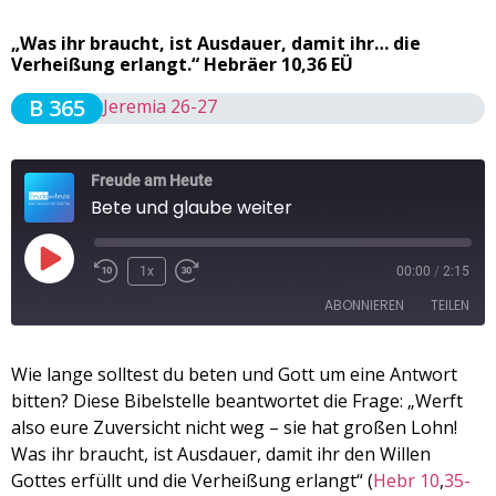
„Was ihr braucht, ist Ausdauer, damit ihr… die
Verheißung erlangt.“ Hebräer 10,36 EÜ
B 365
Jeremia 26-27
Freude am Heute
Bete und glaube weiter
1x
00:00
/
2:15
ABONNIEREN
TEILEN
TEILEN
Wie lange solltest du beten und Gott um eine Antwort
Apple Podcasts
Spotify
bitten? Diese Bibelstelle beantwortet die Frage: „Werft
RSS FEED
LINK
also eure Zuversicht nicht weg – sie hat großen Lohn!
Was ihr braucht, ist Ausdauer, damit ihr den Willen
EMBED
Gottes erfüllt und die Verheißung erlangt“ (
Hebr 10
,
35-