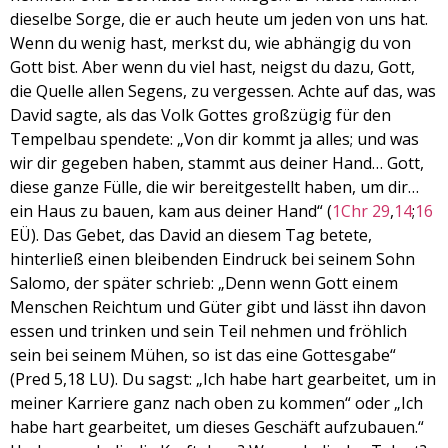
dieselbe Sorge, die er auch heute um jeden von uns hat.
EMBED
Wenn du wenig hast, merkst du, wie abhängig du von
Gott bist. Aber wenn du viel hast, neigst du dazu, Gott,
die Quelle allen Segens, zu vergessen. Achte auf das, was
David sagte, als das Volk Gottes großzügig für den
Tempelbau spendete: „Von dir kommt ja alles; und was
wir dir gegeben haben, stammt aus deiner Hand… Gott,
diese ganze Fülle, die wir bereitgestellt haben, um dir…
ein Haus zu bauen, kam aus deiner Hand“ (
1Chr 29
,
14
;
16
EÜ). Das Gebet, das David an diesem Tag betete,
hinterließ einen bleibenden Eindruck bei seinem Sohn
Salomo, der später schrieb: „Denn wenn Gott einem
Menschen Reichtum und Güter gibt und lässt ihn davon
essen und trinken und sein Teil nehmen und fröhlich
sein bei seinem Mühen, so ist das eine Gottesgabe“
(Pred 5,18 LU). Du sagst: „Ich habe hart gearbeitet, um in
meiner Karriere ganz nach oben zu kommen“ oder „Ich
habe hart gearbeitet, um dieses Geschäft aufzubauen.“