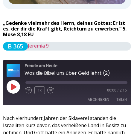
„Gedenke vielmehr des Herrn, deines Gottes: Er ist
es, der dir die Kraft gibt, Reichtum zu erwerben.“ 5.
Mose 8,18 EÜ
B 365
Jeremia 9
Freude am Heute
Was die Bibel uns über Geld lehrt (2)
1x
00:00
/
2:15
ABONNIEREN
TEILEN
TEILEN
Nach vierhundert Jahren der Sklaverei standen die
Apple Podcasts
Spotify
Israeliten kurz davor, das verheißene Land in Besitz zu
RSS FEED
LINK
nehmen. Und Gott hatte ein Anliegen. Er hatte nämlich