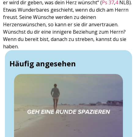
er wird dir geben, was dein Herz wünscht“ (
Ps 37
,
4
NLB).
Etwas Wunderbares geschieht, wenn du dich am Herrn
freust. Seine Wünsche werden zu deinen
Herzenswünschen, so kann er sie dir anvertrauen.
Wünschst du dir eine innigere Beziehung zum Herrn?
Wenn du bereit bist, danach zu streben, kannst du sie
haben.
Häufig angesehen