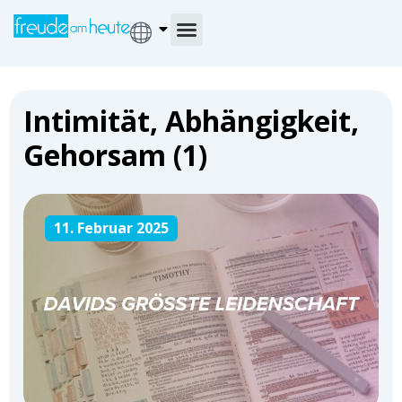
Intimität, Abhängigkeit,
Gehorsam (1)
11. Februar 2025