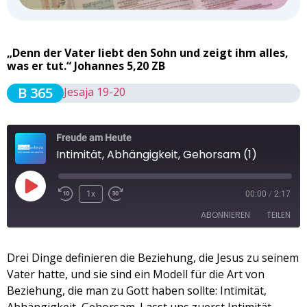
„Denn der Vater liebt den Sohn und zeigt ihm alles,
was er tut.“ Johannes 5,20 ZB
B 365
Jesaja 19-20
Freude am Heute
Intimität, Abhängigkeit, Gehorsam (1)
1x
00:00
/
2:17
ABONNIEREN
TEILEN
TEILEN
Drei Dinge definieren die Beziehung, die Jesus zu seinem
Apple Podcasts
Spotify
Vater hatte, und sie sind ein Modell für die Art von
RSS FEED
LINK
Beziehung, die man zu Gott haben sollte: Intimität,