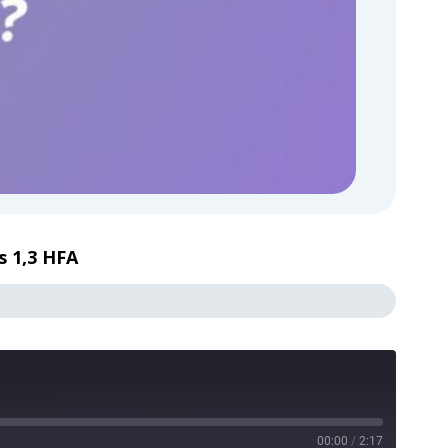
s 1,3 HFA
00:00
/
2:17