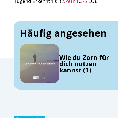
Tugend Erkenntnis” (
2.Petr 1
,
3-5
LU).
Häufig angesehen
Wie du Zorn für
dich nutzen
kannst (1)