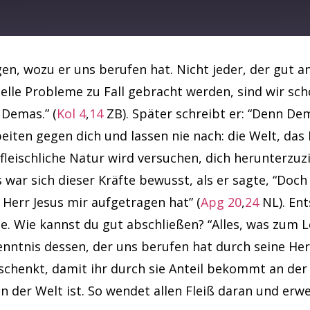
Spotify
en, wozu er uns berufen hat. Nicht jeder, der gut a
lle Probleme zu Fall gebracht werden, sind wir scho
 Demas.” (
Kol 4
,
14
ZB). Später schreibt er: “Denn De
beiten gegen dich und lassen nie nach: die Welt, das 
 fleischliche Natur wird versuchen, dich herunterzuz
war sich dieser Kräfte bewusst, als er sagte, “Doch
 Herr Jesus mir aufgetragen hat” (
Apg 20
,
24
NL). Ent
e. Wie kannst du gut abschließen? “Alles, was zum 
enntnis dessen, der uns berufen hat durch seine Herr
chenkt, damit ihr durch sie Anteil bekommt an der 
 in der Welt ist. So wendet allen Fleiß daran und er