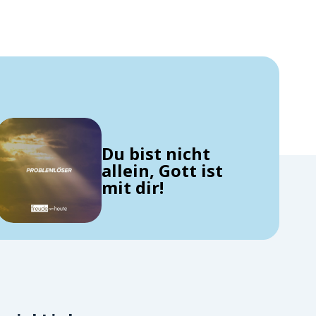
Du bist nicht
allein, Gott ist
mit dir!