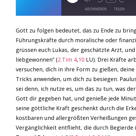
ABONNIEREN
TEILEN
TEILEN
Apple Podcasts
Gott zu folgen bedeutet, das zu Ende zu bring
Führungskräfte durch moralische oder finanzie
RSS FEED
LINK
grüssen euch Lukas, der geschätzte Arzt, und
EMBED
liebgewonnen” (
2.Tim 4
,
10
LU). Drei Kräfte ar
versuchen, dich in ihre Form zu gießen, deine
Tricks anwenden, um dich zu besiegen. Paulus 
sei denn, ich nutze es, um das zu tun, was der
Gott dir gegeben hat, und genieße jede Minut
seine göttliche Kraft geschenkt durch die Erk
kostbaren und allergrößten Verheißungen ges
Vergänglichkeit entflieht, die durch Begierde