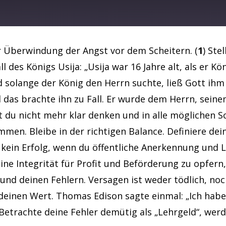
Spotify
ur Überwindung der Angst vor dem Scheitern. (
1
) Ste
des Königs Usija: „Usija war 16 Jahre alt, als er Kö
 solange der König den Herrn suchte, ließ Gott ihm 
as brachte ihn zu Fall. Er wurde dem Herrn, seinem
du nicht mehr klar denken und in alle möglichen Sch
mmen. Bleibe in der richtigen Balance. Definiere de
 kein Erfolg, wenn du öffentliche Anerkennung und 
ine Integrität für Profit und Beförderung zu opfern,
nd deinen Fehlern. Versagen ist weder tödlich, noch 
deinen Wert. Thomas Edison sagte einmal: „Ich habe
Betrachte deine Fehler demütig als „Lehrgeld“, wer