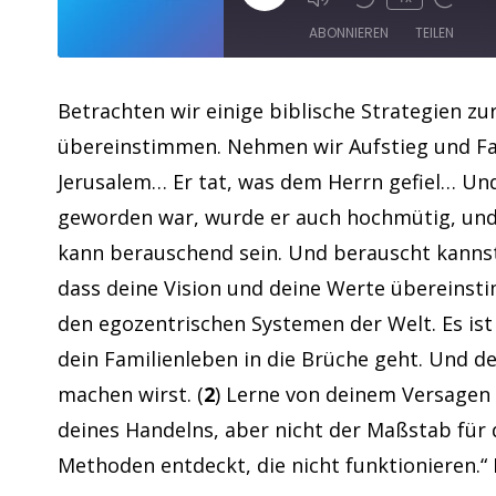
ABONNIEREN
TEILEN
TEILEN
Apple Podcasts
Betrachten wir einige biblische Strategien z
übereinstimmen. Nehmen wir Aufstieg und Fall 
RSS FEED
LINK
Jerusalem… Er tat, was dem Herrn gefiel… Und
EMBED
geworden war, wurde er auch hochmütig, und d
kann berauschend sein. Und berauscht kannst 
dass deine Vision und deine Werte übereinsti
den egozentrischen Systemen der Welt. Es ist
dein Familienleben in die Brüche geht. Und de
machen wirst. (
2
) Lerne von deinem Versagen u
deines Handelns, aber nicht der Maßstab für 
Methoden entdeckt, die nicht funktionieren.“ 