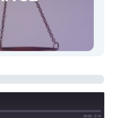
00:00
/
2:16