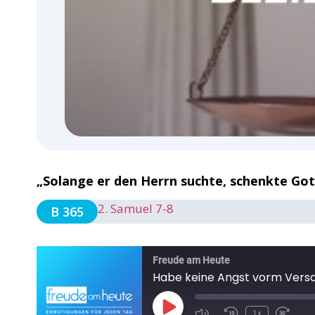
„Solange er den Herrn suchte, schenkte Gott
2. Samuel 7-8
B 365
Freude am Heute
Habe keine Angst vorm Versa
1x