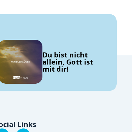
Du bist nicht
allein, Gott ist
mit dir!
ocial Links