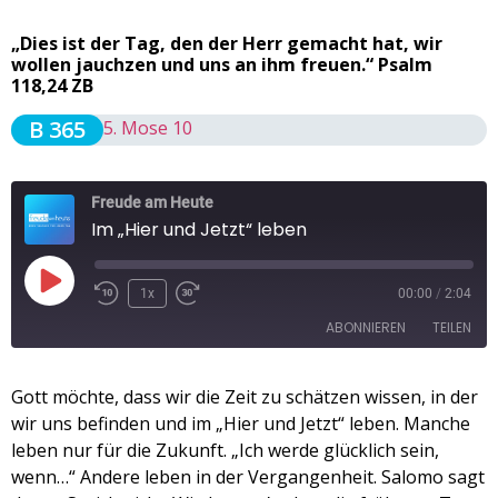
„Dies ist der Tag, den der Herr gemacht hat, wir
wollen jauchzen und uns an ihm freuen.“ Psalm
118,24 ZB
B 365
5. Mose 10
Freude am Heute
Im „Hier und Jetzt“ leben
1x
00:00
/
2:04
ABONNIEREN
TEILEN
TEILEN
Gott möchte, dass wir die Zeit zu schätzen wissen, in der
Apple Podcasts
Spotify
wir uns befinden und im „Hier und Jetzt“ leben. Manche
RSS FEED
LINK
leben nur für die Zukunft. „Ich werde glücklich sein,
wenn…“ Andere leben in der Vergangenheit. Salomo sagt
EMBED