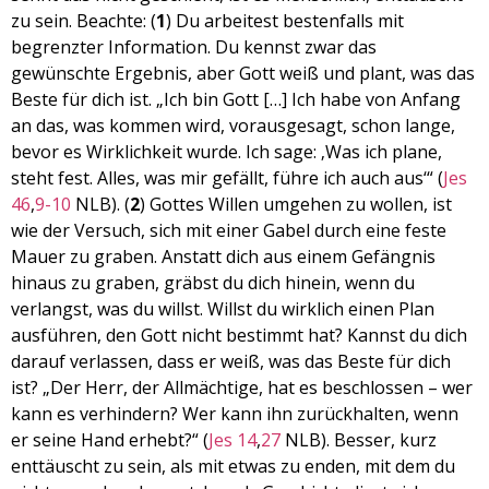
zu sein. Beachte: (
1
) Du arbeitest bestenfalls mit
EMBED
begrenzter Information. Du kennst zwar das
gewünschte Ergebnis, aber Gott weiß und plant, was das
Beste für dich ist. „Ich bin Gott […] Ich habe von Anfang
an das, was kommen wird, vorausgesagt, schon lange,
bevor es Wirklichkeit wurde. Ich sage: ‚Was ich plane,
steht fest. Alles, was mir gefällt, führe ich auch aus‘“ (
Jes
46
,
9-10
NLB). (
2
) Gottes Willen umgehen zu wollen, ist
wie der Versuch, sich mit einer Gabel durch eine feste
Mauer zu graben. Anstatt dich aus einem Gefängnis
hinaus zu graben, gräbst du dich hinein, wenn du
verlangst, was du willst. Willst du wirklich einen Plan
ausführen, den Gott nicht bestimmt hat? Kannst du dich
darauf verlassen, dass er weiß, was das Beste für dich
ist? „Der Herr, der Allmächtige, hat es beschlossen – wer
kann es verhindern? Wer kann ihn zurückhalten, wenn
er seine Hand erhebt?“ (
Jes 14
,
27
NLB). Besser, kurz
enttäuscht zu sein, als mit etwas zu enden, mit dem du