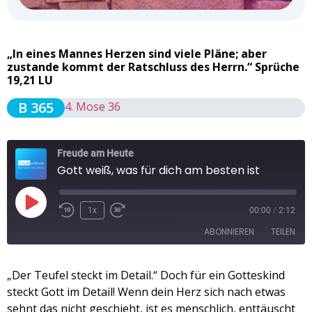
„In eines Mannes Herzen sind viele Pläne; aber
zustande kommt der Ratschluss des Herrn.“ Sprüche
19,21 LU
B 365
4. Mose 36
Freude am Heute
Gott weiß, was für dich am besten ist
1x
00:00
/
2:12
ABONNIEREN
TEILEN
TEILEN
„Der Teufel steckt im Detail.“ Doch für ein Gotteskind
Apple Podcasts
Spotify
steckt Gott im Detail! Wenn dein Herz sich nach etwas
RSS FEED
LINK
sehnt das nicht geschieht, ist es menschlich, enttäuscht