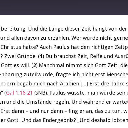
Spotify
rbereitung. Und die Länge dieser Zeit hängt von der
n und allen davon zu erzählen. Wer würde nicht gern
Christus hatte? Auch Paulus hat den richtigen Zeit
? Zwei Gründe: (
1
) Du brauchst Zeit, Reife und Au
Gott es will. (
2
) Manchmal nimmt sich Gott Zeit, die
ffenbarung zuteilwurde, fragte ich nicht erst Mensch
ondern begab mich nach Arabien […] Erst drei Jahre 
“ (
Gal 1
,
16-21
GNB). Paulus wusste, man würde seine
ehen und die Umstände regeln. Und während er wart
rst dann – und nur dann – fing er an, das zu tun, w
er Gott. Und das Endergebnis? „Und deshalb lobten 