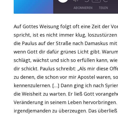
ABONNIEREN
TEILEN
TEILEN
Apple Podcasts
Auf Gottes Weisung folgt oft eine Zeit der Vo
spricht, ist es nicht immer klug, loszustürze
RSS FEED
LINK
die Paulus auf der Straße nach Damaskus mit 
EMBED
wenn Gott dir dafür grünes Licht gibt. Warum
schlägt, wächst und sich so erfüllen kann, wie 
dir schickt. Paulus schreibt: „Als mir diese O
zu denen, die schon vor mir Apostel waren, s
kennenzulernen. […] Dann ging ich nach Syrien
die Weisheit zu warten. Er ließ Gott vorang
Veränderung in seinem Leben hervorbringen. E
irgendjemanden zu überzeugen. Das überließ 