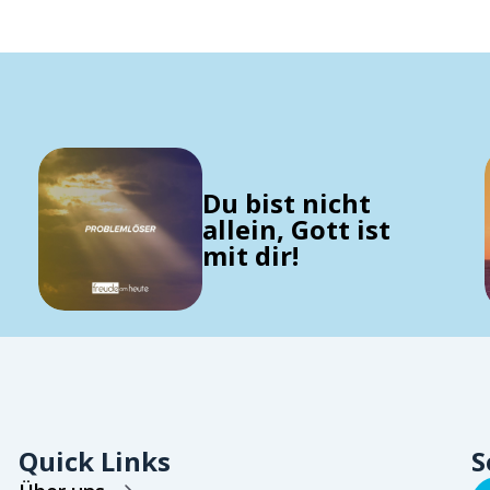
Du bist nicht
allein, Gott ist
mit dir!
Quick Links
S