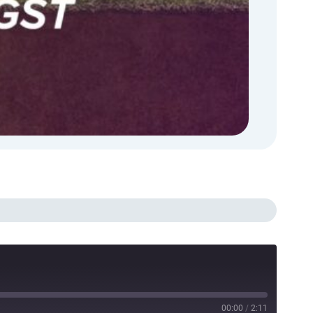
00:00
/
2:11