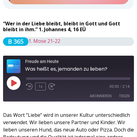
“Wer in der Liebe bleibt, bleibt in Gott und Gott
bleibt in ihm.” 1. Johannes 4, 16 EÜ
B 365
1. Mose 21-22
Freude am Heute
Was heißt es, jemanden zu lieben?
1x
00:00
/
2:14
ABONNIEREN
TEILEN
TEILEN
Das Wort “Liebe” wird in unserer Kultur unterschiedlich
Apple Podcasts
Spotify
verwendet. Wir lieben unsere Partner und Kinder. Wir
RSS FEED
LINK
lieben unseren Hund, das neue Auto oder Pizza. Doch die