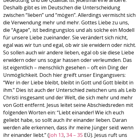
Bedeutung und die Qualität ist jedesmal eine andere.
EMBED
Deshalb gibt es im Deutschen die Unterscheidung
zwischen “lieben” und “mögen”. Allerdings vermischt sich
die Verwendung mehr und mehr. Gottes Liebe zu uns,
die “Agape”, ist bedingungslos und als solche ein Modell
für unsere Liebe zueinander. Sie verändert sich nicht,
egal was wir tun und egal, ob wir sie erwidern oder nicht.
So sollen auch wir andere lieben, egal ob sie diese Liebe
erwidern oder uns sogar hassen oder verleumden. Das
ist eigentlich – menschlich gesehen – oft ein Ding der
Unmöglichkeit. Doch hier greift unser Eingangsvers:
“Wer in der Liebe bleibt, bleibt in Gott und Gott bleibt in
ihm.” Dies ist auch der Unterschied zwischen uns als Leib
Christi insgesamt und der Welt, die sich mehr und mehr
von Gott entfernt. Jesus leitet seine Abschiedsreden mit
folgenden Worten ein: “Liebt einander! Wie ich euch
geliebt habe, so sollt auch ihr einander lieben. Daran
werden alle erkennen, dass ihr meine Jünger seid: wenn
ihr einander liebt.” (
Joh 13
,
34 – 35
EÜ). Jesus ruft uns