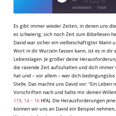
ABONNIEREN
TEILEN
TEILEN
Apple Podcasts
Es gibt immer wieder Zeiten, in denen uns die
es schwierig, sich noch Zeit zum Bibellesen 
RSS FEED
LINK
David war sicher ein vielbeschäftigter Mann 
EMBED
Wort in dir Wurzeln fassen kann, ist es in dir
Lebenslagen. Je größer deine Herausforderunge
die rasende Zeit aufzuhalten und dich immer 
hat und – vor allem – wer dich bedingungslos ü
Stelle. Das machte uns David vor: “Ein Leben
Vorschriften nach und halte mir deinen Willen
119
,
14 – 16
HfA). Die Herausforderungen jener
können wir uns an David ein Beispiel nehmen,