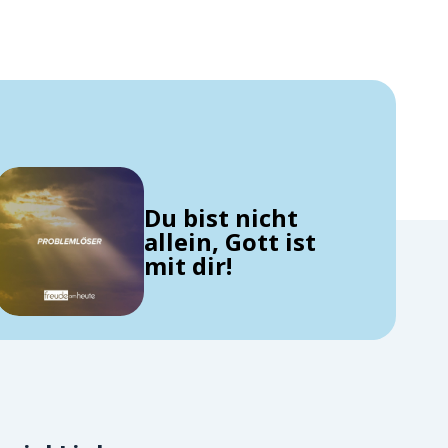
Du bist nicht
allein, Gott ist
mit dir!