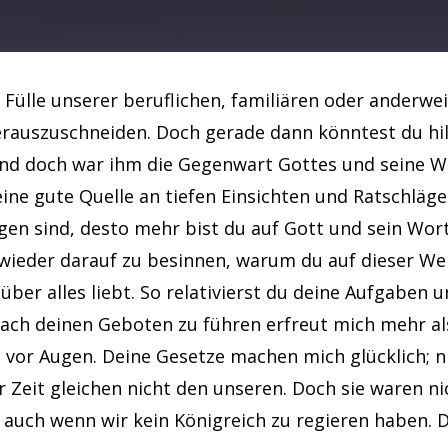
Spotify
 Fülle unserer beruflichen, familiären oder anderwe
herauszuschneiden. Doch gerade dann könntest du hil
und doch war ihm die Gegenwart Gottes und seine We
 eine gute Quelle an tiefen Einsichten und Ratschläge
n sind, desto mehr bist du auf Gott und sein Wort a
wieder darauf zu besinnen, warum du auf dieser Wel
ber alles liebt. So relativierst du deine Aufgaben un
 nach deinen Geboten zu führen erfreut mich mehr al
 vor Augen. Deine Gesetze machen mich glücklich; ni
 Zeit gleichen nicht den unseren. Doch sie waren ni
 auch wenn wir kein Königreich zu regieren haben.