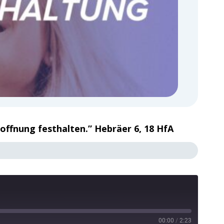
offnung festhalten.” Hebräer 6, 18 HfA
00:00
/
2:23