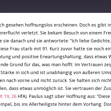
Spotify
ich gesehen hoffnungslos erscheinen. Doch es gibt i
hrerflucht verletzt. Sie bekam Besuch von einem F
 sie danach und sie antwortete: “Ich liebe Gedichte,
 Diese Frau starb mit 91. Kurz zuvor hatte sie noch 
chtung und positive Erwartungshaltung, dass etwas 
ende Grund für das, was man hofft: Im Vertrauen zeig
t Stärke in sich und ist unabhängig von äußeren Ums
 nach vorne und nicht zurück. Sie halten sich nic
len, dass etwas unmöglich ist. Sie vertrauen der Zus
t 19
,
26
HfA). Paulus sagt über Hoffnung aus: “Diese 
mpel, bis ins Allerheiligste hinter dem Vorhang. Dor