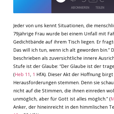
ABONNIEREN
TEILEN
TEILEN
Apple Podcasts
Jeder von uns kennt Situationen, die menschl
79jährige Frau wurde bei einem Unfall mit Fa
RSS FEED
LINK
Gedichtbände auf ihrem Tisch liegen. Er fragte
EMBED
Das will ich tun, wenn ich alt geworden bin.”
beschrieben als zuversichtliche innere Ausri
Stufe ist der Glaube: “Der Glaube ist der trag
(
Heb 11
,
1
HfA). Dieser Akt der Hoffnung birg
Herausforderungen stemmen. Denn sie schauen
nicht auf die Stimmen, die ihnen einreden wol
unmöglich, aber für Gott ist alles möglich.” (
M
Anker, der hineinreicht in den himmlischen Te