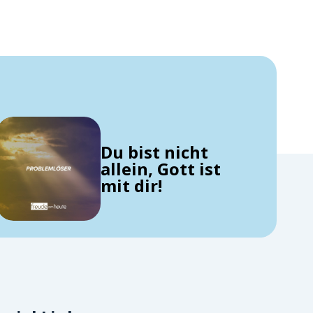
Du bist nicht
allein, Gott ist
mit dir!