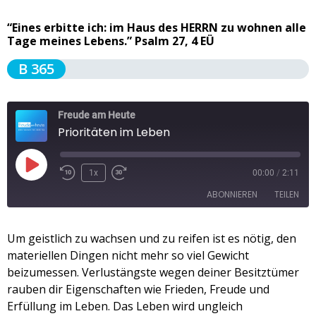
“Eines erbitte ich: im Haus des HERRN zu wohnen alle
Tage meines Lebens.” Psalm 27, 4 EÜ
B 365
Freude am Heute
Prioritäten im Leben
1x
00:00
/
2:11
ABONNIEREN
TEILEN
TEILEN
Um geistlich zu wachsen und zu reifen ist es nötig, den
Apple Podcasts
Spotify
materiellen Dingen nicht mehr so viel Gewicht
RSS FEED
LINK
beizumessen. Verlustängste wegen deiner Besitztümer
rauben dir Eigenschaften wie Frieden, Freude und
EMBED
Erfüllung im Leben. Das Leben wird ungleich