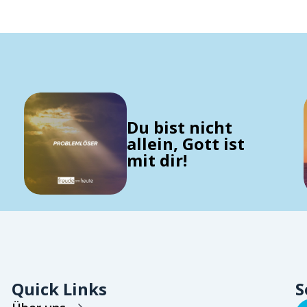
Du bist nicht
allein, Gott ist
mit dir!
Quick Links
S