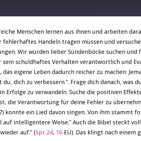
Spotify
reiche Menschen lernen aus ihnen und arbeiten daran
hr fehlerhaftes Handeln tragen müssen und versuche
gen. Wir würden lieber Sündenböcke suchen und fi
sein schuldhaftes Verhalten verantwortlich und Eva 
t, das eigene Leben dadurch reicher zu machen: Jema
 du, dich zu verbessern.”. Frage dich danach, was du
 in Erfolge zu verwandeln. Suche die positiven Effek
ist, die Verantwortung für deine Fehler zu übernehm
) konnte ein Lied davon singen. Von ihm stammt folg
auf intelligentere Weise.” Auch die Bibel steckt vol
wieder auf.” (
Spr 24
,
16
EÜ). Das klingt nach einem 