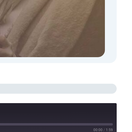
00:00
/
1:59