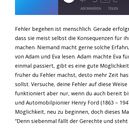
ABONNIEREN
TEILEN
TEILEN
Apple Podcasts
Fehler begehen ist menschlich. Gerade erfolg
dass sie meist selbst die Konsequenzen für i
RSS FEED
LINK
machen. Niemand macht gerne solche Erfahrun
EMBED
von Adam und Eva lesen. Adam machte Eva für 
einmal passiert, gibt es eine gute Möglichkei
früher du Fehler machst, desto mehr Zeit hast
sollst. Versuche, deine Fehler auf diese Weise
funktioniert aber nur, wenn du auch bereit b
und Automobilpionier Henry Ford (1863 – 1947
Möglichkeit, neu zu beginnen, doch dieses Mal 
“Denn siebenmal fällt der Gerechte und steht 