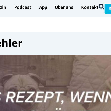
zin
Podcast
App
Über uns
Kontakt
ehler