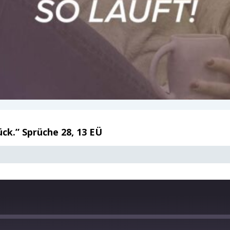
ück.” Sprüche 28, 13 EÜ