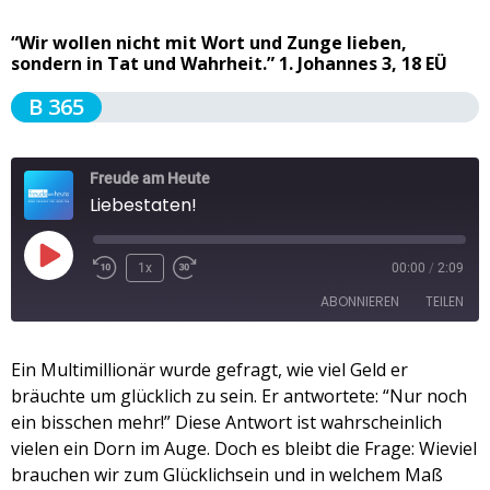
“Wir wollen nicht mit Wort und Zunge lieben,
sondern in Tat und Wahrheit.” 1. Johannes 3, 18 EÜ
B 365
Freude am Heute
Liebestaten!
1x
00:00
/
2:09
ABONNIEREN
TEILEN
TEILEN
Ein Multimillionär wurde gefragt, wie viel Geld er
Apple Podcasts
Spotify
bräuchte um glücklich zu sein. Er antwortete: “Nur noch
RSS FEED
LINK
ein bisschen mehr!” Diese Antwort ist wahrscheinlich
vielen ein Dorn im Auge. Doch es bleibt die Frage: Wieviel
EMBED
brauchen wir zum Glücklichsein und in welchem Maß