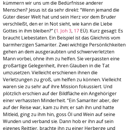
kümmern wir uns um die Bedürfnisse anderer
Menschen? Jesus ist da sehr direkt: “Wenn jemand die
Güter dieser Welt hat und sein Herz vor dem Bruder
verschließt, den er in Not sieht, wie kann die Liebe
Gottes in ihm bleiben?” (
1. Joh 3
,
17
EÜ). Kurz gesagt: Es
braucht Liebestaten. Ein Beispiel ist das Gleichnis vom
barmherzigen Samariter. Zwei wichtige Persönlichkeiten
gehen an dem ausgeraubten und schwerverletzten
Mann vorbei, ohne ihm zu helfen. Sie verpassten eine
großartige Gelegenheit, ihren Glauben in die Tat
umzusetzen. Vielleicht erschienen ihnen die
Verletzungen zu groß, um helfen zu können. Vielleicht
waren sie zu sehr auf ihre Mission fokussiert. Und
plötzlich erschien auf der Bildfläche ein Angehöriger
einer verhassten Minderheit. “Ein Samariter aber, der
auf der Reise war, kam zu ihm; er sah ihn und hatte
Mitleid, ging zu ihm hin, goss Öl und Wein auf seine
Wunden und verband sie. Dann hob er ihn auf sein
eigenes Reittier, brachte ihn zu einer Herberge und