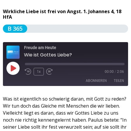
Wirkliche Liebe ist frei von Angst. 1. Johannes 4, 18
HfA
B 365
Freude am Heute
Wie ist Gottes Liebe?
1x
00:00
/
2:06
ABONNIEREN
TEILEN
TEILEN
Was ist eigentlich so schwierig daran, mit Gott zu reden?
Apple Podcasts
Spotify
Wir tun doch das Gleiche mit Menschen die wir lieben.
RSS FEED
LINK
Vielleicht liegt es daran, dass wir Gottes Liebe zu uns
noch nie richtig kennengelernt haben. Paulus betete: “In
EMBED
seiner Liebe sollt ihr fest verwurzelt sein; auf sie sollt ihr