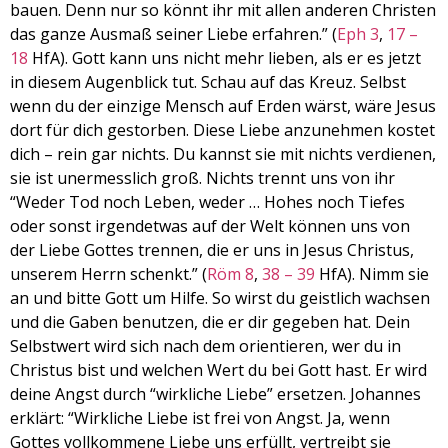
bauen. Denn nur so könnt ihr mit allen anderen Christen
das ganze Ausmaß seiner Liebe erfahren.” (
Eph 3
,
17 –
18
HfA). Gott kann uns nicht mehr lieben, als er es jetzt
in diesem Augenblick tut. Schau auf das Kreuz. Selbst
wenn du der einzige Mensch auf Erden wärst, wäre Jesus
dort für dich gestorben. Diese Liebe anzunehmen kostet
dich – rein gar nichts. Du kannst sie mit nichts verdienen,
sie ist unermesslich groß. Nichts trennt uns von ihr
“Weder Tod noch Leben, weder … Hohes noch Tiefes
oder sonst irgendetwas auf der Welt können uns von
der Liebe Gottes trennen, die er uns in Jesus Christus,
unserem Herrn schenkt.” (
Röm 8
,
38 – 39
HfA). Nimm sie
an und bitte Gott um Hilfe. So wirst du geistlich wachsen
und die Gaben benutzen, die er dir gegeben hat. Dein
Selbstwert wird sich nach dem orientieren, wer du in
Christus bist und welchen Wert du bei Gott hast. Er wird
deine Angst durch “wirkliche Liebe” ersetzen. Johannes
erklärt: “Wirkliche Liebe ist frei von Angst. Ja, wenn
Gottes vollkommene Liebe uns erfüllt, vertreibt sie