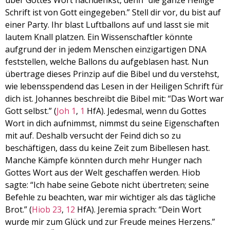
über Gottes Wort nachdenkst, denn “die ganze Heilige
EMBED
Schrift ist von Gott eingegeben.” Stell dir vor, du bist auf
einer Party. Ihr blast Luftballons auf und lasst sie mit
lautem Knall platzen. Ein Wissenschaftler könnte
aufgrund der in jedem Menschen einzigartigen DNA
feststellen, welche Ballons du aufgeblasen hast. Nun
übertrage dieses Prinzip auf die Bibel und du verstehst,
wie lebensspendend das Lesen in der Heiligen Schrift für
dich ist. Johannes beschreibt die Bibel mit: “Das Wort war
Gott selbst.” (
Joh 1
,
1
HfA). Jedesmal, wenn du Gottes
Wort in dich aufnimmst, nimmst du seine Eigenschaften
mit auf. Deshalb versucht der Feind dich so zu
beschäftigen, dass du keine Zeit zum Bibellesen hast.
Manche Kämpfe könnten durch mehr Hunger nach
Gottes Wort aus der Welt geschaffen werden. Hiob
sagte: “Ich habe seine Gebote nicht übertreten; seine
Befehle zu beachten, war mir wichtiger als das tägliche
Brot.” (
Hiob 23
,
12
HfA). Jeremia sprach: “Dein Wort
wurde mir zum Glück und zur Freude meines Herzens.”