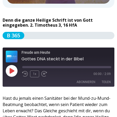
Denn die ganze Heilige Schrift ist von Gott
eingegeben. 2. Timotheus 3, 16 HfA
B 365
Freude am Heute
Gottes DNA steckt in der Bibel
1x
00:00
/
2:09
ABONNIEREN
TEILEN
TEILEN
Hast du jemals einen Sanitäter bei der Mund-zu-Mund-
Apple Podcasts
Spotify
Beatmung beobachtet, wenn sein Patient wieder zum
RSS FEED
LINK
Leben erwacht? Das Gleiche geschieht mit dir, wenn du