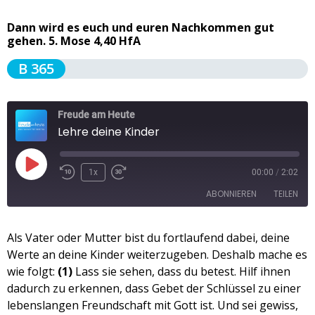
Dann wird es euch und euren Nachkommen gut
gehen. 5. Mose 4,40 HfA
B 365
Freude am Heute
Lehre deine Kinder
1x
00:00
/
2:02
ABONNIEREN
TEILEN
TEILEN
Als Vater oder Mutter bist du fortlaufend dabei, deine
Apple Podcasts
Spotify
Werte an deine Kinder weiterzugeben. Deshalb mache es
RSS FEED
LINK
wie folgt:
(1)
Lass sie sehen, dass du betest. Hilf ihnen
dadurch zu erkennen, dass Gebet der Schlüssel zu einer
EMBED
lebenslangen Freundschaft mit Gott ist. Und sei gewiss,