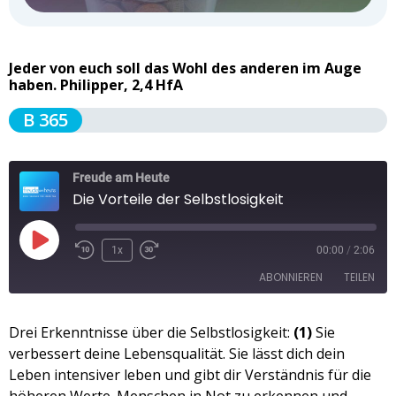
Jeder von euch soll das Wohl des anderen im Auge
haben. Philipper, 2,4 HfA
B 365
Freude am Heute
Die Vorteile der Selbstlosigkeit
1x
00:00
/
2:06
ABONNIEREN
TEILEN
TEILEN
Drei Erkenntnisse über die Selbstlosigkeit:
(1)
Sie
Apple Podcasts
Spotify
verbessert deine Lebensqualität. Sie lässt dich dein
RSS FEED
LINK
Leben intensiver leben und gibt dir Verständnis für die