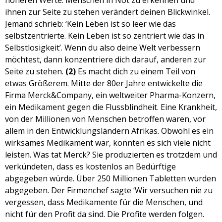
höheren Werte. Menschen in Not zu erkennen und
EMBED
ihnen zur Seite zu stehen verändert deinen Blickwinkel.
Jemand schrieb: ‘Kein Leben ist so leer wie das
selbstzentrierte. Kein Leben ist so zentriert wie das in
Selbstlosigkeit’. Wenn du also deine Welt verbessern
möchtest, dann konzentriere dich darauf, anderen zur
Seite zu stehen.
(2)
Es macht dich zu einem Teil von
etwas Größerem. Mitte der 80er Jahre entwickelte die
Firma Merck&Company, ein weltweiter Pharma-Konzern,
ein Medikament gegen die Flussblindheit. Eine Krankheit,
von der Millionen von Menschen betroffen waren, vor
allem in den Entwicklungsländern Afrikas. Obwohl es ein
wirksames Medikament war, konnten es sich viele nicht
leisten. Was tat Merck? Sie produzierten es trotzdem und
verkündeten, dass es kostenlos an Bedürftige
abgegeben würde. Über 250 Millionen Tabletten wurden
abgegeben. Der Firmenchef sagte ‘Wir versuchen nie zu
vergessen, dass Medikamente für die Menschen, und
nicht für den Profit da sind. Die Profite werden folgen.