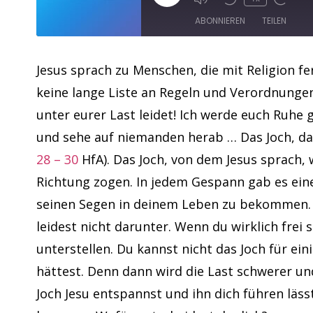
ABONNIEREN
TEILEN
TEILEN
Apple Podcasts
Jesus sprach zu Menschen, die mit Religion f
keine lange Liste an Regeln und Verordnungen
RSS FEED
LINK
unter eurer Last leidet! Ich werde euch Ruhe
EMBED
und sehe auf niemanden herab … Das Joch, das i
28 – 30
HfA). Das Joch, von dem Jesus sprach, 
Richtung zogen. In jedem Gespann gab es einen
seinen Segen in deinem Leben zu bekommen. Er
leidest nicht darunter. Wenn du wirklich frei
unterstellen. Du kannst nicht das Joch für ei
hättest. Denn dann wird die Last schwerer u
Joch Jesu entspannst und ihn dich führen läs