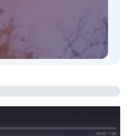
00:00
/
1:58