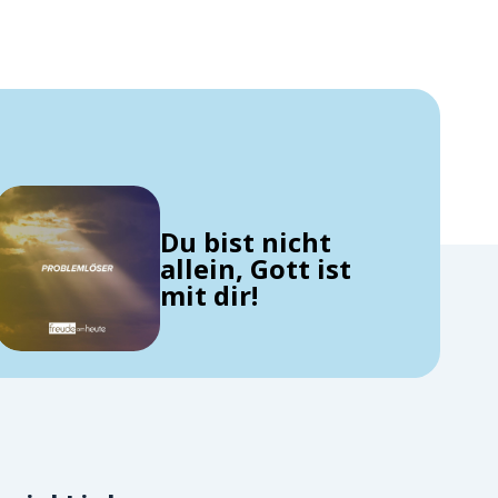
Du bist nicht
allein, Gott ist
mit dir!