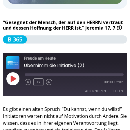
“Gesegnet der Mensch, der auf den HERRN vertraut
und dessen Hoffnung der HERR ist.” Jeremia 17, 7 EÜ
B 365
Freude am Heute
Übernimm die Initiative (2)
1x
00:00
/
2:02
ABONNIEREN
TEILEN
TEILEN
Es gibt einen alten Spruch: “Du kannst, wenn du willst!”
Apple Podcasts
Spotify
Initiatoren warten nicht auf Motivation durch Andere. Sie
RSS FEED
LINK
wissen, dass es in ihrer eigenen Verantwortung liegt,