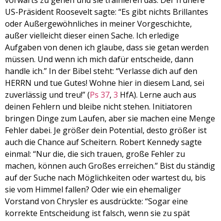
vorwärts zu gehen und sie trainieren das. Der frühere
EMBED
US-Präsident Roosevelt sagte: “Es gibt nichts Brillantes
oder Außergewöhnliches in meiner Vorgeschichte,
außer vielleicht dieser einen Sache. Ich erledige
Aufgaben von denen ich glaube, dass sie getan werden
müssen. Und wenn ich mich dafür entscheide, dann
handle ich.” In der Bibel steht: “Verlasse dich auf den
HERRN und tue Gutes! Wohne hier in diesem Land, sei
zuverlässig und treu!” (
Ps 37
,
3
HfA). Lerne auch aus
deinen Fehlern und bleibe nicht stehen. Initiatoren
bringen Dinge zum Laufen, aber sie machen eine Menge
Fehler dabei. Je größer dein Potential, desto größer ist
auch die Chance auf Scheitern. Robert Kennedy sagte
einmal: “Nur die, die sich trauen, große Fehler zu
machen, können auch Großes erreichen.” Bist du ständig
auf der Suche nach Möglichkeiten oder wartest du, bis
sie vom Himmel fallen? Oder wie ein ehemaliger
Vorstand von Chrysler es ausdrückte: “Sogar eine
korrekte Entscheidung ist falsch, wenn sie zu spät