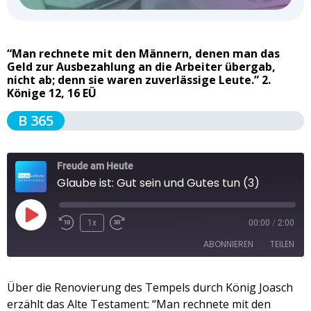
“Man rechnete mit den Männern, denen man das
Geld zur Ausbezahlung an die Arbeiter übergab,
nicht ab; denn sie waren zuverlässige Leute.” 2.
Könige 12, 16 EÜ
B 365
Freude am Heute
Glaube ist: Gut sein und Gutes tun (3)
1x
00:00
/
2:00
ABONNIEREN
TEILEN
TEILEN
Über die Renovierung des Tempels durch König Joasch
Apple Podcasts
Spotify
erzählt das Alte Testament: “Man rechnete mit den
RSS FEED