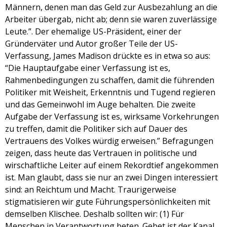
LINK
Männern, denen man das Geld zur Ausbezahlung an die
Arbeiter übergab, nicht ab; denn sie waren zuverlässige
EMBED
Leute.”. Der ehemalige US-Präsident, einer der
Gründerväter und Autor großer Teile der US-
Verfassung, James Madison drückte es in etwa so aus:
“Die Hauptaufgabe einer Verfassung ist es,
Rahmenbedingungen zu schaffen, damit die führenden
Politiker mit Weisheit, Erkenntnis und Tugend regieren
und das Gemeinwohl im Auge behalten. Die zweite
Aufgabe der Verfassung ist es, wirksame Vorkehrungen
zu treffen, damit die Politiker sich auf Dauer des
Vertrauens des Volkes würdig erweisen.” Befragungen
zeigen, dass heute das Vertrauen in politische und
wirschaftliche Leiter auf einem Rekordtief angekommen
ist. Man glaubt, dass sie nur an zwei Dingen interessiert
sind: an Reichtum und Macht. Traurigerweise
stigmatisieren wir gute Führungspersönlichkeiten mit
demselben Klischee. Deshalb sollten wir: (1) Für
Menschen in Verantwortung beten. Gebet ist der Kanal,