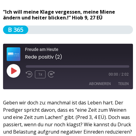
“Ich will meine Klage vergessen, meine Miene
ändern und heiter blicken.!” Hiob 9, 27 EÜ
B 365
Freude am Heute
Rede positiv (2)
1x
00:00
/
2:02
ABONNIEREN
TEILEN
TEILEN
Geben wir doch zu: manchmal ist das Leben hart. Der
Apple Podcasts
Spotify
Prediger spricht davon, dass es “eine Zeit zum Weinen
RSS FEED
LINK
und eine Zeit zum Lachen” gibt. (Pred 3, 4 EÜ). Doch was
passiert, wenn du nur noch klagst? Wie kannst du Druck
EMBED
und Belastung aufgrund negativer Einreden reduzieren?