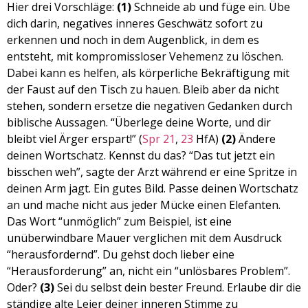
Hier drei Vorschläge:
(1)
Schneide ab und füge ein. Übe
dich darin, negatives inneres Geschwätz sofort zu
erkennen und noch in dem Augenblick, in dem es
entsteht, mit kompromissloser Vehemenz zu löschen.
Dabei kann es helfen, als körperliche Bekräftigung mit
der Faust auf den Tisch zu hauen. Bleib aber da nicht
stehen, sondern ersetze die negativen Gedanken durch
biblische Aussagen. “Überlege deine Worte, und dir
bleibt viel Ärger erspart!” (
Spr 21
,
23
HfA)
(2)
Ändere
deinen Wortschatz. Kennst du das? “Das tut jetzt ein
bisschen weh”, sagte der Arzt während er eine Spritze in
deinen Arm jagt. Ein gutes Bild. Passe deinen Wortschatz
an und mache nicht aus jeder Mücke einen Elefanten.
Das Wort “unmöglich” zum Beispiel, ist eine
unüberwindbare Mauer verglichen mit dem Ausdruck
“herausfordernd”. Du gehst doch lieber eine
“Herausforderung” an, nicht ein “unlösbares Problem”.
Oder?
(3)
Sei du selbst dein bester Freund. Erlaube dir die
ständige alte Leier deiner inneren Stimme zu