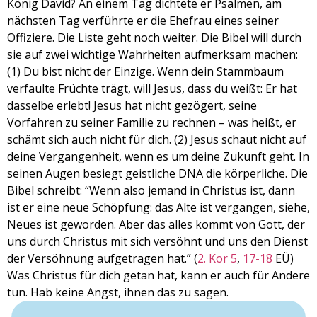
König David? An einem Tag dichtete er Psalmen, am
nächsten Tag verführte er die Ehefrau eines seiner
Offiziere. Die Liste geht noch weiter. Die Bibel will durch
sie auf zwei wichtige Wahrheiten aufmerksam machen:
(1) Du bist nicht der Einzige. Wenn dein Stammbaum
verfaulte Früchte trägt, will Jesus, dass du weißt: Er hat
dasselbe erlebt! Jesus hat nicht gezögert, seine
Vorfahren zu seiner Familie zu rechnen – was heißt, er
schämt sich auch nicht für dich. (2) Jesus schaut nicht auf
deine Vergangenheit, wenn es um deine Zukunft geht. In
seinen Augen besiegt geistliche DNA die körperliche. Die
Bibel schreibt: “Wenn also jemand in Christus ist, dann
ist er eine neue Schöpfung: das Alte ist vergangen, siehe,
Neues ist geworden. Aber das alles kommt von Gott, der
uns durch Christus mit sich versöhnt und uns den Dienst
der Versöhnung aufgetragen hat.” (
2. Kor 5
,
17-18
EÜ)
Was Christus für dich getan hat, kann er auch für Andere
tun. Hab keine Angst, ihnen das zu sagen.